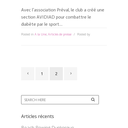
Avec l’association Préval, le club a créé une
section AVIDIAD pour combattre le
diabète par le sport....
Posted in
A la Une
,
Articles de presse
Posted by
JArx2001
0 Comments
1
2
Articles récents
Beach Rowing Dunkerque