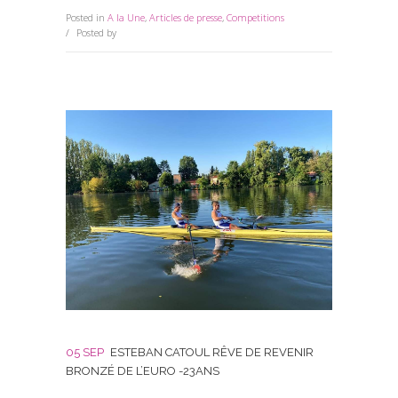
Posted in
A la Une
,
Articles de presse
,
Competitions
0 Comments
Posted by
David Kesteloot
05 SEP
ESTEBAN CATOUL RÊVE DE REVENIR
BRONZÉ DE L’EURO -23ANS