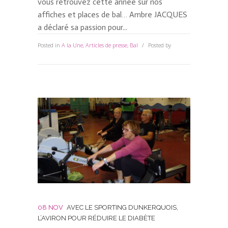
vous retrouvez cette année sur nos
affiches et places de bal… Ambre JACQUES
a déclaré sa passion pour...
Posted in
A la Une
,
Articles de presse
,
Bal
Posted by
Anne
0 Comments
08 NOV
AVEC LE SPORTING DUNKERQUOIS,
L’AVIRON POUR RÉDUIRE LE DIABÈTE