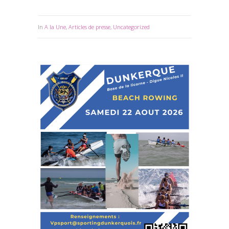
In
A la Une
,
Articles de presse
,
Uncategorized