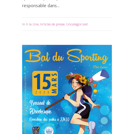
responsable dans...
In
A la Une
,
Articles de presse
,
Uncategorized