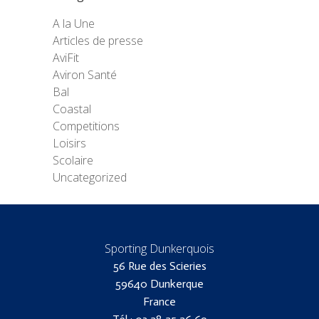
A la Une
Articles de presse
AviFit
Aviron Santé
Bal
Coastal
Competitions
Loisirs
Scolaire
Uncategorized
Sporting Dunkerquois
56 Rue des Scieries
59640 Dunkerque
France