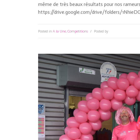
même de très beaux résultats pour nos rameurs
https://drive.google.com/drive/folders/1Nh
Posted in
A la Une
,
Competitions
Posted by
Anne