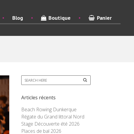
Blog
Boutique
Panier
Articles récents
Beach Rowing Dunkerque
Régate du Grand littoral Nord
Stage Découverte été 2026
Places de bal 2026