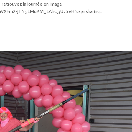
 retrouvez la journée en image
ieDGVXFmX-jTN9LMuKM_LAhQ3U2SeH?usp=sharing...
0 Com