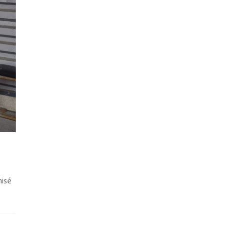
nisé
ments