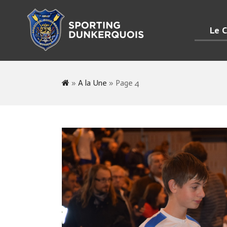
Le C
»
A la Une
»
Page 4