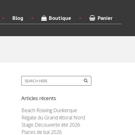
Blog
Boutique
Panier
Articles récents
Beach Rowing Dunkerque
Régate du Grand littoral Nord
Stage Découverte été 2026
Places de bal 2026