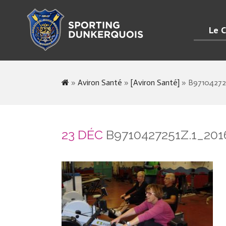
Le C
»
Aviron Santé
»
[Aviron Santé]
»
B97104272
23 DÉC
B9710427251Z.1_20