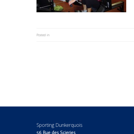
Posted in
Sporting Dunkerquois
56 Rue des Scieries