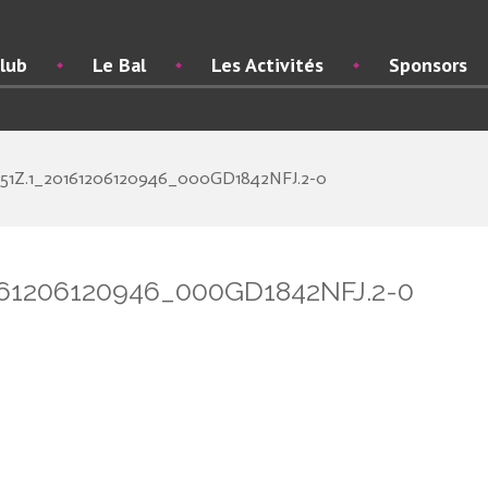
lub
Le Bal
Les Activités
Sponsors
51Z.1_20161206120946_000GD1842NFJ.2-0
161206120946_000GD1842NFJ.2-0